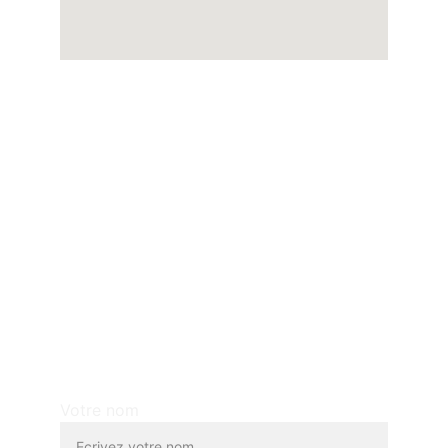
Taxi artisan à Creil depuis 2011
Disponible 7j/7 24h/24
CONTACT :
acot60@gmail.com
06 06 69 60 60
NOUS ENVOYER UN MAIL :
Votre nom