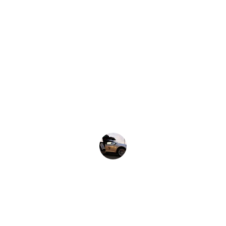
★★★★★
Service impeccable, ponctuel et 
véhicule très confortable. Je 
recommande vivement Alliance Creil 
Taxi  pour tous vos déplacements.
Mme L.