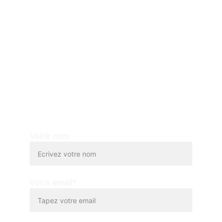
Taxi artisan à Creil depuis 2011
Disponible 7j/7 24h/24
CONTACT :
acot60@gmail.com
06 06 69 60 60
NOUS ENVOYER UN MAIL :
Votre nom
Votre email*